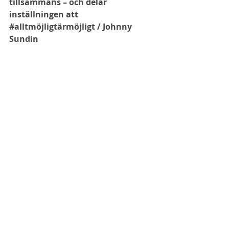
tillsammans – och delar 
inställningen att 
#alltmöjligtärmöjligt
 / Johnny 
Sundin
Läs gärna om mina föreläsningar 
som behandlar vikten av kreativt 
tänkande,  förändringslust och 
framtidens spännande trender 
här
.