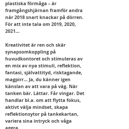
plastiska förmåga – är 
framgångshjärnan framför andra 
när 2018 snart knackar på dörren. 
För att inte tala om 2019, 2020, 
2021…
Kreativitet är ren och skär 
synapsomkoppling på 
huvudkontoret och stimuleras av 
en mix av nya stimuli, reflektion, 
fantasi, självattityd, risktagande, 
magpirr… Ja, du känner igen 
känslan av att vara på väg. När 
tanken bär. Lättar. Får vingar. Det 
handlar bl.a. om att flytta fokus, 
aktivt välja mindset, skapa 
reflektionsytor på tankekartan, 
variera sina intryck och våga 
agera.