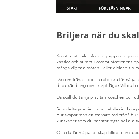
START
FÖRELÄSNINGAR
Briljera när du ska
Konsten att tala inför en grupp och göra 
känslor och är mitt i kommunikationens epi
många digitala möten - eller eibland t.o.m.
De som tränar upp sin retoriska förmåga är v
direktsändning och skarpt läge? Vill du bl
Då skall du ta hjälp av talarcoachen och 
Som deltagare får du värdefulla råd kring
Hur skapar man en starkare röd tråd? Hur 
kunskaper som du har stor nytta av i alla t
Och du får hjälpa att skap bilder och skapa