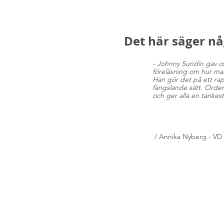
Det här säger n
- Johnny Sundin gav o
föreläsning om hur man 
Han gör det på ett rap
fängslande sätt. Orden
och ger alla en tankest
/ Annika Nyberg - VD M