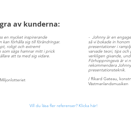
ågra av kunderna:
ss en mycket inspirerande
-
Johnny är en engager
kan förhålla sig till förändringar.
så vi bokade in honom f
pt, roligt och extremt
presentationer i ramplj
 som sägs hamnar mitt i prick
varvade teori, tips och
ällare att ta med sig vidare.
verkligen givande, und
Förhoppningsvis är vi nu
rekommendera Johnny 
presentationsteknik.
/
Rikard Gateau, konstn
iljonlotteriet
Västmanlandsmusiken
Vill du läsa fler referenser? Klicka här!