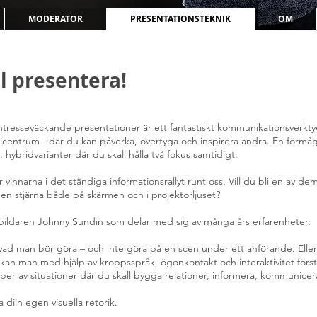
MODERATOR
PRESENTATIONSTEKNIK
OM
ll presentera!
intresseväckande presentationer är ett fantastiskt kommunikationsverkty
centrum - där du kan påverka, övertyga och inspirera andra. En förmåga
 hybridvarianter där du skall hålla två fokus samtidigt.
innarna i det ständiga informationsrallyt runt oss. Vill du bli en av dem? 
i en stjärna både på skärmen och i projektorljuset?
utbildaren Johnny Sundin som delar med sig av många års erfarenheter.
 vad man bör göra – och inte göra på en scen under ett anförande. Elle
kan man med hjälp av kroppsspråk, ögonkontakt och interaktivitet förstä
yper av situationer där du skall bygga relationer, informera, kommunicer
 diin egen visuella retorik.